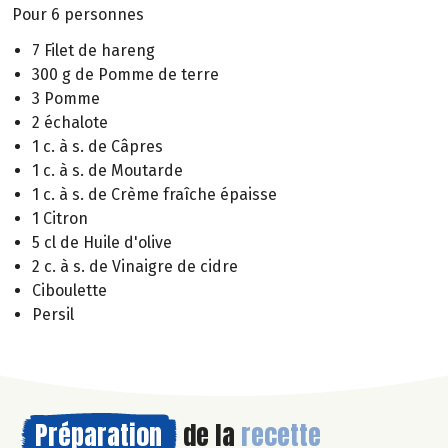
Pour 6 personnes
7 Filet de hareng
300 g de Pomme de terre
3 Pomme
2 échalote
1 c. à s. de Câpres
1 c. à s. de Moutarde
1 c. à s. de Crème fraîche épaisse
1 Citron
5 cl de Huile d'olive
2 c. à s. de Vinaigre de cidre
Ciboulette
Persil
Préparation
de la
recette