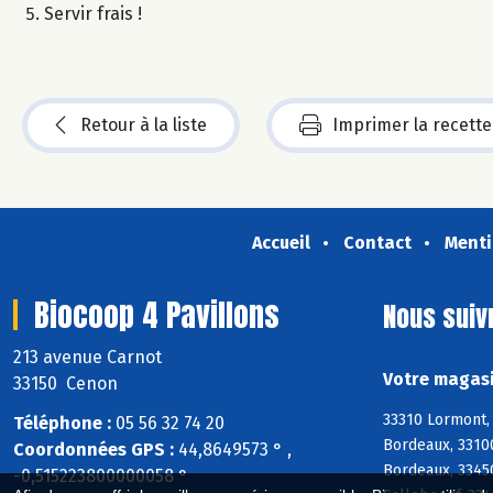
Servir frais !
Retour à la liste
Imprimer la recette
Accueil
Contact
Menti
Biocoop 4 Pavillons
Nous suiv
213 avenue Carnot
Votre magasi
33150 Cenon
33310 Lormont, 
Téléphone :
05 56 32 74 20
Bordeaux, 3310
Coordonnées GPS :
44,8649573 ° ,
Bordeaux, 3345
-0,515223800000058 °