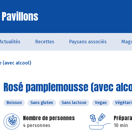
 Pavillons
Actualités
Recettes
Paysans associés
Maga
(avec alcool)
Rosé pamplemousse (avec alco
Boisson
Sans gluten
Sans lactose
Vegan
Végétar
Nombre de personnes
Prépara
4 personnes
10 min