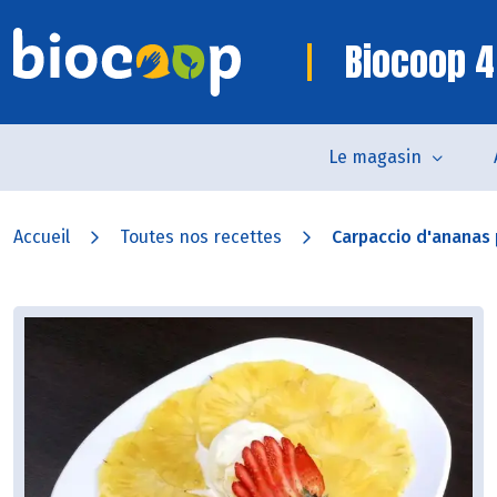
Biocoop 4
Le magasin
Accueil
Toutes nos recettes
Carpaccio d'ananas