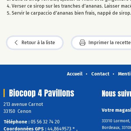
Verser ce sirop sur les tranches d'ananas. Laisser macé
Servir le carpaccio d'ananas bien frais, nappé de sirop
Retour à la liste
Imprimer la recette
Accueil
Contact
Menti
Biocoop 4 Pavillons
Nous suiv
213 avenue Carnot
Votre magasi
33150 Cenon
33310 Lormont, 
Téléphone :
05 56 32 74 20
Bordeaux, 3310
Coordonnées GPS :
44,8649573 ° ,