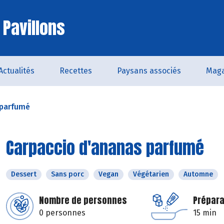
 Pavillons
Actualités
Recettes
Paysans associés
Maga
 parfumé
Carpaccio d'ananas parfumé
Dessert
Sans porc
Vegan
Végétarien
Automne
Nombre de personnes
Prépara
0 personnes
15 min