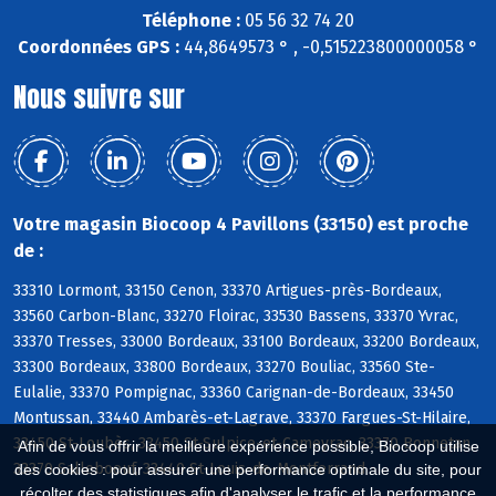
Téléphone :
05 56 32 74 20
Coordonnées GPS :
44,8649573 ° , -0,515223800000058 °
Nous suivre sur
Votre magasin Biocoop 4 Pavillons (33150) est proche
de :
33310 Lormont, 33150 Cenon, 33370 Artigues-près-Bordeaux,
33560 Carbon-Blanc, 33270 Floirac, 33530 Bassens, 33370 Yvrac,
33370 Tresses, 33000 Bordeaux, 33100 Bordeaux, 33200 Bordeaux,
33300 Bordeaux, 33800 Bordeaux, 33270 Bouliac, 33560 Ste-
Eulalie, 33370 Pompignac, 33360 Carignan-de-Bordeaux, 33450
Montussan, 33440 Ambarès-et-Lagrave, 33370 Fargues-St-Hilaire,
33450 St-Loubès, 33450 St-Sulpice-et-Cameyrac, 33370 Bonnetan,
Afin de vous offrir la meilleure expérience possible, Biocoop utilise
33370 Salleboeuf, 33440 St-Louis-de-Montferrand
des cookies : pour assurer une performance optimale du site, pour
récolter des statistiques afin d'analyser le trafic et la performance