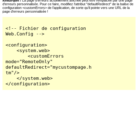
Remarques :
La page d'erreurs actuellement affichée peut être remplacée par une page
d'erreurs personnalisée. Pour ce faire, modifiez l'attribut "defaultRedirect" de la balise de
configuration <customErrors> de l'application, de sorte qu'il pointe vers une URL de la
page d'erreurs personnalisée !
<!-- Fichier de configuration 
Web.Config -->

<configuration>

    <system.web>

        <customErrors 
mode="RemoteOnly" 
defaultRedirect="mycustompage.h
tm"/>

    </system.web>

</configuration>