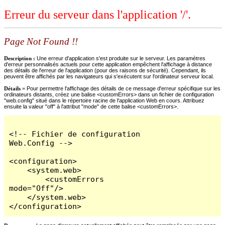
Erreur du serveur dans l'application '/'.
Page Not Found !!
Description :
Une erreur d'application s'est produite sur le serveur. Les paramètres
d'erreur personnalisés actuels pour cette application empêchent l'affichage à distance
des détails de l'erreur de l'application (pour des raisons de sécurité). Cependant, ils
peuvent être affichés par les navigateurs qui s'exécutent sur l'ordinateur serveur local.
Détails =
Pour permettre l'affichage des détails de ce message d'erreur spécifique sur les
ordinateurs distants, créez une balise <customErrors> dans un fichier de configuration
"web.config" situé dans le répertoire racine de l'application Web en cours. Attribuez
ensuite la valeur "off" à l'attribut "mode" de cette balise <customErrors>.
<!-- Fichier de configuration 
Web.Config -->

<configuration>

    <system.web>

        <customErrors 
mode="Off"/>

    </system.web>

</configuration>