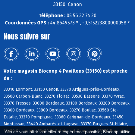
33150 Cenon
Téléphone :
05 56 32 74 20
Coordonnées GPS :
44,8649573 ° , -0,515223800000058 °
Nous suivre sur
Votre magasin Biocoop 4 Pavillons (33150) est proche
de :
33310 Lormont, 33150 Cenon, 33370 Artigues-près-Bordeaux,
33560 Carbon-Blanc, 33270 Floirac, 33530 Bassens, 33370 Yvrac,
33370 Tresses, 33000 Bordeaux, 33100 Bordeaux, 33200 Bordeaux,
33300 Bordeaux, 33800 Bordeaux, 33270 Bouliac, 33560 Ste-
Eulalie, 33370 Pompignac, 33360 Carignan-de-Bordeaux, 33450
Montussan, 33440 Ambarès-et-Lagrave, 33370 Fargues-St-Hilaire,
33450 St-Loubès, 33450 St-Sulpice-et-Cameyrac, 33370 Bonnetan,
Afin de vous offrir la meilleure expérience possible, Biocoop utilise