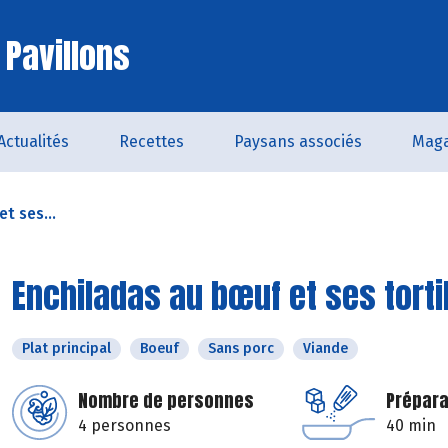
 Pavillons
Actualités
Recettes
Paysans associés
Maga
t ses...
Enchiladas au bœuf et ses torti
Plat principal
Boeuf
Sans porc
Viande
Nombre de personnes
Prépara
4 personnes
40 min