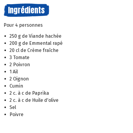
Ingrédients
Pour 4 personnes
250 g de Viande hachée
200 g de Emmental rapé
20 cl de Crème fraîche
3 Tomate
2 Poivron
1 Ail
2 Oignon
Cumin
2 c. à c de Paprika
2 c. à c de Huile d'olive
Sel
Poivre