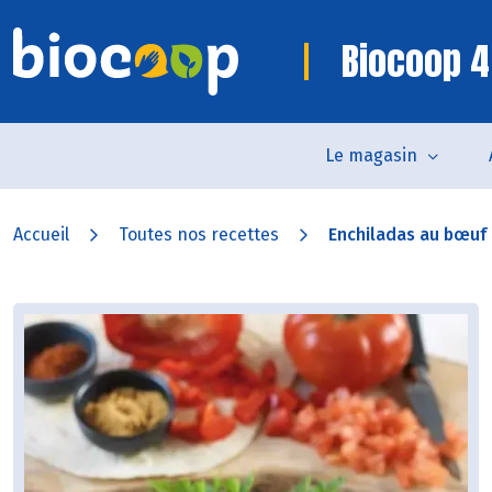
Biocoop 4
Le magasin
Accueil
Toutes nos recettes
Enchiladas au bœuf e