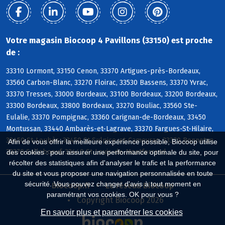
Votre magasin Biocoop 4 Pavillons (33150) est proche
de :
33310 Lormont, 33150 Cenon, 33370 Artigues-près-Bordeaux,
33560 Carbon-Blanc, 33270 Floirac, 33530 Bassens, 33370 Yvrac,
33370 Tresses, 33000 Bordeaux, 33100 Bordeaux, 33200 Bordeaux,
33300 Bordeaux, 33800 Bordeaux, 33270 Bouliac, 33560 Ste-
Eulalie, 33370 Pompignac, 33360 Carignan-de-Bordeaux, 33450
Montussan, 33440 Ambarès-et-Lagrave, 33370 Fargues-St-Hilaire,
33450 St-Loubès, 33450 St-Sulpice-et-Cameyrac, 33370 Bonnetan,
Afin de vous offrir la meilleure expérience possible, Biocoop utilise
33370 Salleboeuf, 33440 St-Louis-de-Montferrand
des cookies : pour assurer une performance optimale du site, pour
récolter des statistiques afin d'analyser le trafic et la performance
du site et vous proposer une navigation personnalisée en toute
sécurité. Vous pouvez changer d'avis à tout moment en
Biocoop.fr
Le réseau Biocoop
paramétrant vos cookies. OK pour vous ?
Copyright Biocoop 2026
En savoir plus et paramétrer les cookies