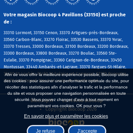
Votre magasin Biocoop 4 Pavillons (33150) est proche
de :
33310 Lormont, 33150 Cenon, 33370 Artigues-près-Bordeaux,
33560 Carbon-Blanc, 33270 Floirac, 33530 Bassens, 33370 Yvrac,
33370 Tresses, 33000 Bordeaux, 33100 Bordeaux, 33200 Bordeaux,
33300 Bordeaux, 33800 Bordeaux, 33270 Bouliac, 33560 Ste-
Eulalie, 33370 Pompignac, 33360 Carignan-de-Bordeaux, 33450
Montussan, 33440 Ambarès-et-Lagrave, 33370 Fargues-St-Hilaire,
33450 St-Loubès, 33450 St-Sulpice-et-Cameyrac, 33370 Bonnetan,
Afin de vous offrir la meilleure expérience possible, Biocoop utilise
33370 Salleboeuf, 33440 St-Louis-de-Montferrand
des cookies : pour assurer une performance optimale du site, pour
récolter des statistiques afin d'analyser le trafic et la performance
du site et vous proposer une navigation personnalisée en toute
sécurité. Vous pouvez changer d'avis à tout moment en
Biocoop.fr
Le réseau Biocoop
paramétrant vos cookies. OK pour vous ?
Copyright Biocoop 2026
En savoir plus et paramétrer les cookies
Je refuse
J'accepte