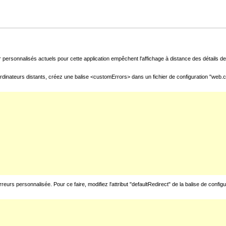
 personnalisés actuels pour cette application empêchent l'affichage à distance des détails de 
rdinateurs distants, créez une balise <customErrors> dans un fichier de configuration "web.con
urs personnalisée. Pour ce faire, modifiez l'attribut "defaultRedirect" de la balise de config