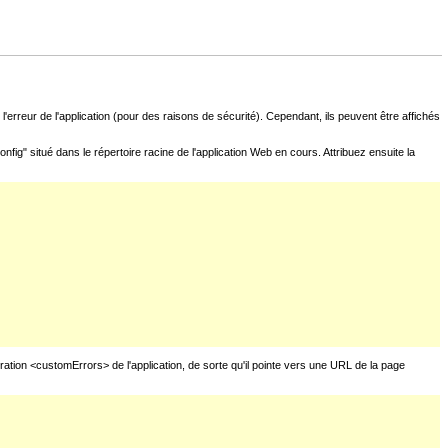
l'erreur de l'application (pour des raisons de sécurité). Cependant, ils peuvent être affichés
fig" situé dans le répertoire racine de l'application Web en cours. Attribuez ensuite la
uration <customErrors> de l'application, de sorte qu'il pointe vers une URL de la page