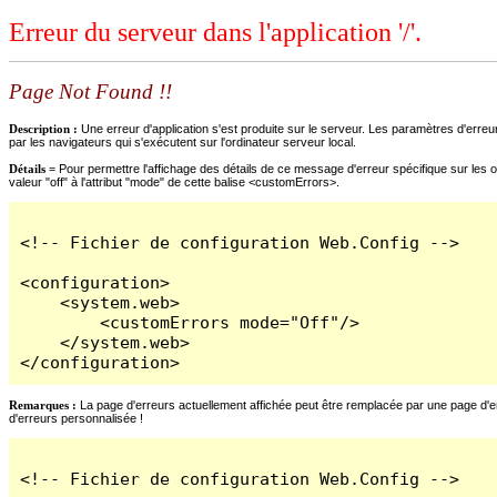
Erreur du serveur dans l'application '/'.
Page Not Found !!
Description :
Une erreur d'application s'est produite sur le serveur. Les paramètres d'erreur
par les navigateurs qui s'exécutent sur l'ordinateur serveur local.
Détails =
Pour permettre l'affichage des détails de ce message d'erreur spécifique sur les o
valeur "off" à l'attribut "mode" de cette balise <customErrors>.
<!-- Fichier de configuration Web.Config -->

<configuration>

    <system.web>

        <customErrors mode="Off"/>

    </system.web>

</configuration>
Remarques :
La page d'erreurs actuellement affichée peut être remplacée par une page d'erre
d'erreurs personnalisée !
<!-- Fichier de configuration Web.Config -->
