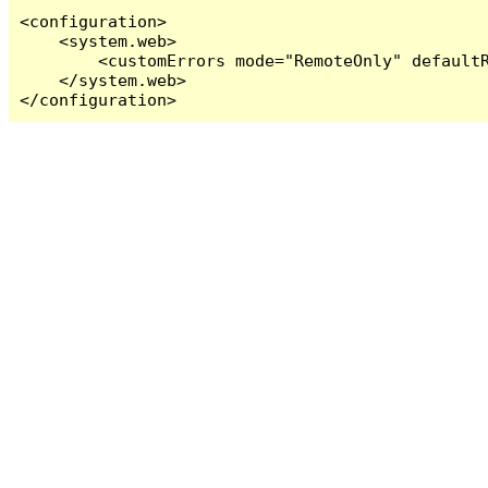
<configuration>

    <system.web>

        <customErrors mode="RemoteOnly" defaultR
    </system.web>

</configuration>