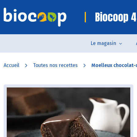
Biocoop 4
Le magasin
Accueil
Toutes nos recettes
Moelleux chocolat-c