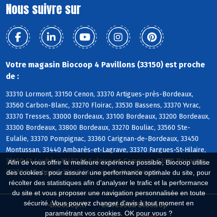
Nous suivre sur
Votre magasin Biocoop 4 Pavillons (33150) est proche
de :
33310 Lormont, 33150 Cenon, 33370 Artigues-près-Bordeaux,
33560 Carbon-Blanc, 33270 Floirac, 33530 Bassens, 33370 Yvrac,
33370 Tresses, 33000 Bordeaux, 33100 Bordeaux, 33200 Bordeaux,
33300 Bordeaux, 33800 Bordeaux, 33270 Bouliac, 33560 Ste-
Eulalie, 33370 Pompignac, 33360 Carignan-de-Bordeaux, 33450
Montussan, 33440 Ambarès-et-Lagrave, 33370 Fargues-St-Hilaire,
33450 St-Loubès, 33450 St-Sulpice-et-Cameyrac, 33370 Bonnetan,
Afin de vous offrir la meilleure expérience possible, Biocoop utilise
33370 Salleboeuf, 33440 St-Louis-de-Montferrand
des cookies : pour assurer une performance optimale du site, pour
récolter des statistiques afin d'analyser le trafic et la performance
du site et vous proposer une navigation personnalisée en toute
sécurité. Vous pouvez changer d'avis à tout moment en
Biocoop.fr
Le réseau Biocoop
paramétrant vos cookies. OK pour vous ?