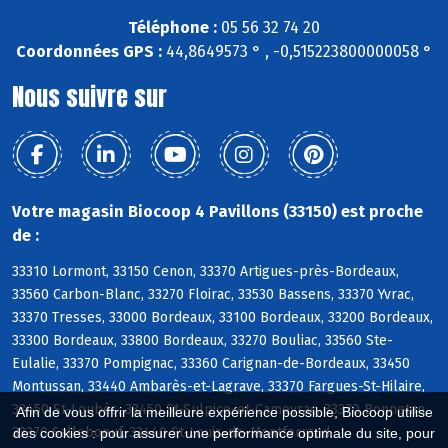
Téléphone :
05 56 32 74 20
Coordonnées GPS :
44,8649573 ° , -0,515223800000058 °
Nous suivre sur
Votre magasin Biocoop 4 Pavillons (33150) est proche
de :
33310 Lormont, 33150 Cenon, 33370 Artigues-près-Bordeaux,
33560 Carbon-Blanc, 33270 Floirac, 33530 Bassens, 33370 Yvrac,
33370 Tresses, 33000 Bordeaux, 33100 Bordeaux, 33200 Bordeaux,
33300 Bordeaux, 33800 Bordeaux, 33270 Bouliac, 33560 Ste-
Eulalie, 33370 Pompignac, 33360 Carignan-de-Bordeaux, 33450
Montussan, 33440 Ambarès-et-Lagrave, 33370 Fargues-St-Hilaire,
33450 St-Loubès, 33450 St-Sulpice-et-Cameyrac, 33370 Bonnetan,
Afin de vous offrir la meilleure expérience possible, Biocoop utilise
33370 Salleboeuf, 33440 St-Louis-de-Montferrand
des cookies : pour assurer une performance optimale du site, pour