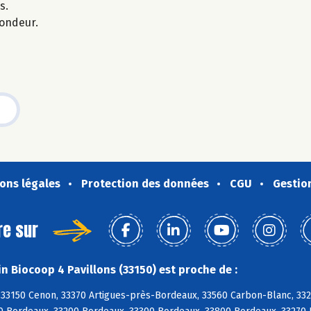
s.
fondeur.
ons légales
Protection des données
CGU
Gestio
re sur
n Biocoop 4 Pavillons (33150) est proche de :
33150 Cenon, 33370 Artigues-près-Bordeaux, 33560 Carbon-Blanc, 3327