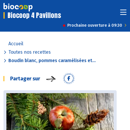
Biocoop 4 Pavillons
Prochaine ouverture à 09:30
Accueil
Toutes nos recettes
Boudin blanc, pommes caramélisées et...
Partager sur