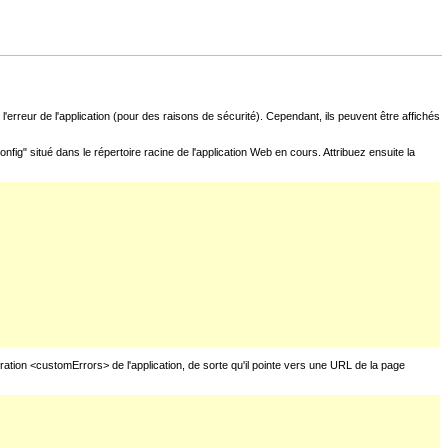
l'erreur de l'application (pour des raisons de sécurité). Cependant, ils peuvent être affichés
fig" situé dans le répertoire racine de l'application Web en cours. Attribuez ensuite la
uration <customErrors> de l'application, de sorte qu'il pointe vers une URL de la page