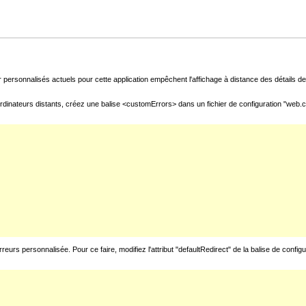
 personnalisés actuels pour cette application empêchent l'affichage à distance des détails de 
rdinateurs distants, créez une balise <customErrors> dans un fichier de configuration "web.con
urs personnalisée. Pour ce faire, modifiez l'attribut "defaultRedirect" de la balise de config