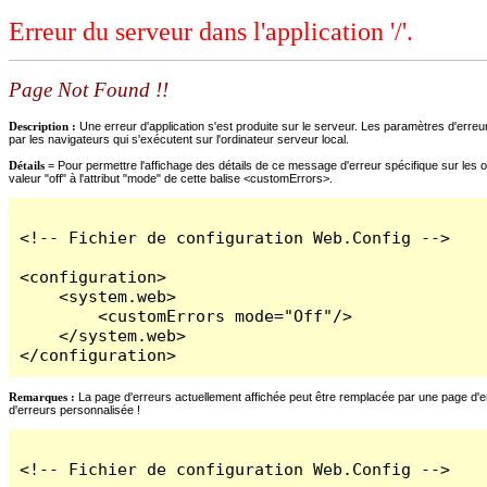
Erreur du serveur dans l'application '/'.
Page Not Found !!
Description :
Une erreur d'application s'est produite sur le serveur. Les paramètres d'erreur
par les navigateurs qui s'exécutent sur l'ordinateur serveur local.
Détails =
Pour permettre l'affichage des détails de ce message d'erreur spécifique sur les o
valeur "off" à l'attribut "mode" de cette balise <customErrors>.
<!-- Fichier de configuration Web.Config -->

<configuration>

    <system.web>

        <customErrors mode="Off"/>

    </system.web>

</configuration>
Remarques :
La page d'erreurs actuellement affichée peut être remplacée par une page d'erre
d'erreurs personnalisée !
<!-- Fichier de configuration Web.Config -->
