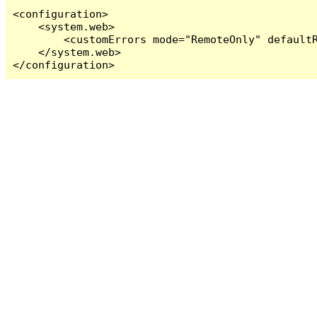
<configuration>

    <system.web>

        <customErrors mode="RemoteOnly" defaultR
    </system.web>

</configuration>