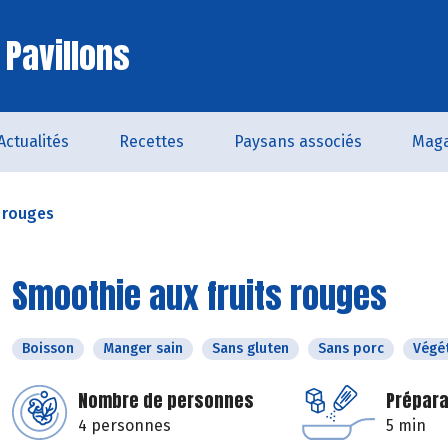
 Pavillons
Actualités
Recettes
Paysans associés
Maga
 rouges
Smoothie aux fruits rouges
Boisson
Manger sain
Sans gluten
Sans porc
Végé
Nombre de personnes
Prépara
4 personnes
5 min