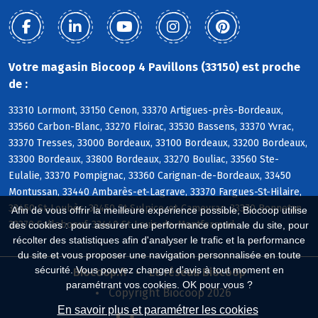
Votre magasin Biocoop 4 Pavillons (33150) est proche
de :
33310 Lormont, 33150 Cenon, 33370 Artigues-près-Bordeaux,
33560 Carbon-Blanc, 33270 Floirac, 33530 Bassens, 33370 Yvrac,
33370 Tresses, 33000 Bordeaux, 33100 Bordeaux, 33200 Bordeaux,
33300 Bordeaux, 33800 Bordeaux, 33270 Bouliac, 33560 Ste-
Eulalie, 33370 Pompignac, 33360 Carignan-de-Bordeaux, 33450
Montussan, 33440 Ambarès-et-Lagrave, 33370 Fargues-St-Hilaire,
33450 St-Loubès, 33450 St-Sulpice-et-Cameyrac, 33370 Bonnetan,
Afin de vous offrir la meilleure expérience possible, Biocoop utilise
33370 Salleboeuf, 33440 St-Louis-de-Montferrand
des cookies : pour assurer une performance optimale du site, pour
récolter des statistiques afin d'analyser le trafic et la performance
du site et vous proposer une navigation personnalisée en toute
sécurité. Vous pouvez changer d'avis à tout moment en
Biocoop.fr
Le réseau Biocoop
paramétrant vos cookies. OK pour vous ?
Copyright Biocoop 2026
En savoir plus et paramétrer les cookies