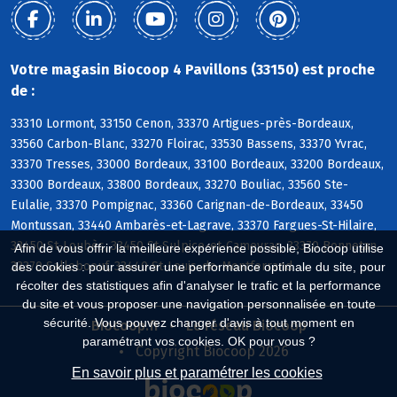
Votre magasin Biocoop 4 Pavillons (33150) est proche
de :
33310 Lormont, 33150 Cenon, 33370 Artigues-près-Bordeaux,
33560 Carbon-Blanc, 33270 Floirac, 33530 Bassens, 33370 Yvrac,
33370 Tresses, 33000 Bordeaux, 33100 Bordeaux, 33200 Bordeaux,
33300 Bordeaux, 33800 Bordeaux, 33270 Bouliac, 33560 Ste-
Eulalie, 33370 Pompignac, 33360 Carignan-de-Bordeaux, 33450
Montussan, 33440 Ambarès-et-Lagrave, 33370 Fargues-St-Hilaire,
33450 St-Loubès, 33450 St-Sulpice-et-Cameyrac, 33370 Bonnetan,
Afin de vous offrir la meilleure expérience possible, Biocoop utilise
33370 Salleboeuf, 33440 St-Louis-de-Montferrand
des cookies : pour assurer une performance optimale du site, pour
récolter des statistiques afin d'analyser le trafic et la performance
du site et vous proposer une navigation personnalisée en toute
sécurité. Vous pouvez changer d'avis à tout moment en
Biocoop.fr
Le réseau Biocoop
paramétrant vos cookies. OK pour vous ?
Copyright Biocoop 2026
En savoir plus et paramétrer les cookies