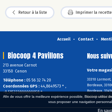
Retour à la liste
Imprimer la recette
Accueil
Contact
Menti
Biocoop 4 Pavillons
Nous suiv
213 avenue Carnot
Votre magasi
33150 Cenon
33310 Lormont, 
Téléphone :
05 56 32 74 20
Bordeaux, 3310
Coordonnées GPS :
44,8649573 ° ,
Bordeaux, 3345
-0,515223800000058 °
Salleboeuf, 33
Afin de vous offrir la meilleure expérience possible, Biocoop utilise d
vous proposer une navigation personnal
En savoi