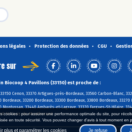
ons légales
Protection des données
CGU
Gestio
re sur
n Biocoop 4 Pavillons (33150) est proche de :
33150 Cenon, 33370 Artigues-près-Bordeaux, 33560 Carbon-Blanc, 3327
0 Bordeaux, 33200 Bordeaux, 33300 Bordeaux, 33800 Bordeaux, 33270 B
0 Montussan, 33440 Ambarès-et-Lagrave, 33370 Fargues-St-Hilaire, 334
440 St-Louis-de-Montferrand
es cookies : pour assurer une performance optimale du site, pour récolter
isée en toute sécurité. Vous pouvez changer d'avis à tout moment en 
r plus et paramétrer les cookies
Je refuse
J