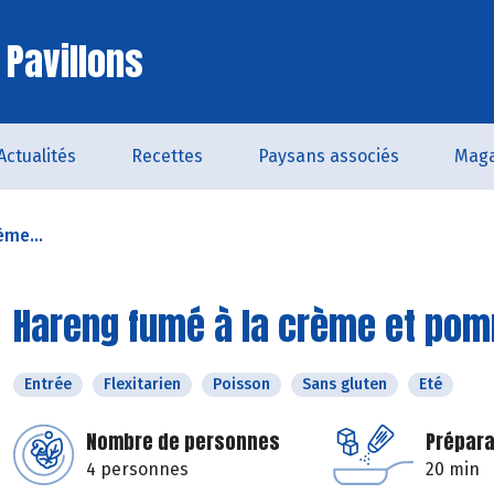
 Pavillons
Actualités
Recettes
Paysans associés
Maga
ème...
Hareng fumé à la crème et pom
Entrée
Flexitarien
Poisson
Sans gluten
Eté
Nombre de personnes
Prépara
4 personnes
20 min