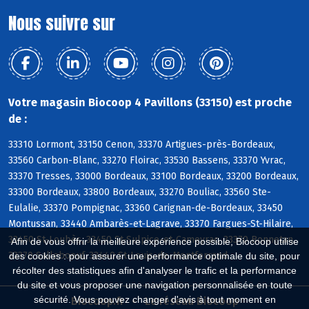
Nous suivre sur
Votre magasin Biocoop 4 Pavillons (33150) est proche
de :
33310 Lormont, 33150 Cenon, 33370 Artigues-près-Bordeaux,
33560 Carbon-Blanc, 33270 Floirac, 33530 Bassens, 33370 Yvrac,
33370 Tresses, 33000 Bordeaux, 33100 Bordeaux, 33200 Bordeaux,
33300 Bordeaux, 33800 Bordeaux, 33270 Bouliac, 33560 Ste-
Eulalie, 33370 Pompignac, 33360 Carignan-de-Bordeaux, 33450
Montussan, 33440 Ambarès-et-Lagrave, 33370 Fargues-St-Hilaire,
33450 St-Loubès, 33450 St-Sulpice-et-Cameyrac, 33370 Bonnetan,
Afin de vous offrir la meilleure expérience possible, Biocoop utilise
33370 Salleboeuf, 33440 St-Louis-de-Montferrand
des cookies : pour assurer une performance optimale du site, pour
récolter des statistiques afin d'analyser le trafic et la performance
du site et vous proposer une navigation personnalisée en toute
sécurité. Vous pouvez changer d'avis à tout moment en
Biocoop.fr
Le réseau Biocoop